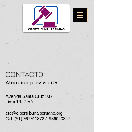
CONTACTO
Atención previa cita
Avenida Santa Cruz 937,
Lima 18-
Perú
crc@cibertribunalperuano.org
Cel:
(51) 997911872
/
986043347