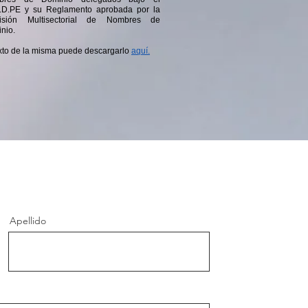
LD.PE y su Reglamento aprobada por la
isión Multisectorial de Nombres de
nio.
exto de la misma puede descargarlo
aquí.
Apellido