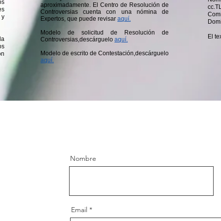
os
aproximadamente. El Centro de Resolución de
cc.T
es
Controversias cuenta con una nómina de
Com
 y
Expertos, que puede revisar
aquí.
Domi
Modelo de solicitud de Resolución de
El t
da
Controversias,descárguelo
aquí.
os
Modelo de escrito de Contestación,descárguelo
ón
aquí.
Nombre
Email