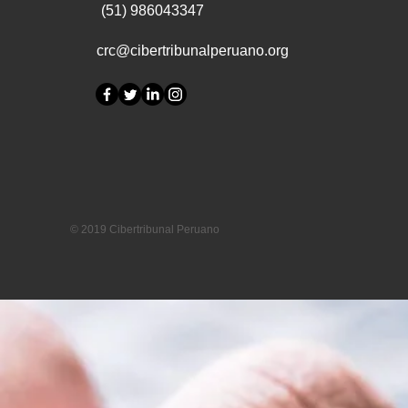
(51) 986043347
crc@cibertribunalperuano.org
© 2019 Cibertribunal Peruano