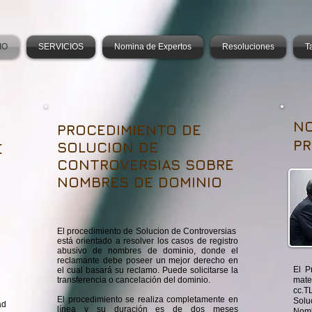
IO
SERVICIOS
Nomina de Expertos
Resoluciones
Ta
N
PROCEDIMIENTO DE
PR
SOLUCION DE
E
CONTROVERSIAS SOBRE
NOMBRES DE DOMINIO
El procedimiento de Solucion de Controversias
está orientado a resolver los casos de registro
abusivo de nombres de dominio, donde el
reclamante debe poseer un mejor derecho en
El P
el cual basará su reclamo. Puede solicitarse la
transferencia o cancelación del dominio.
mat
cc.T
El procedimiento se realiza completamente en
Solu
ad
línea y su duración es de dos meses
Nom