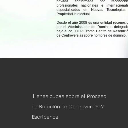
privada conformada por reconocid
profesionales nacionales e internacional
especializados en Nuevas Tecnologías
Propiedad Intelectual.
Desde el año 2008 es una entidad reconoci
por el Administrador de Dominios delegad
bajo el cc.TLD.PE como Centro de Resoluci
de Controversias sobre nombres de dominio.
T
ienes dudas sobre el Proceso
de Solución de Controversias?
Escríbenos